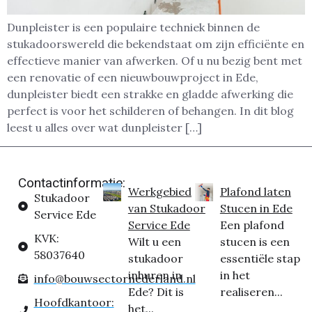
Dunpleister is een populaire techniek binnen de
stukadoorswereld die bekendstaat om zijn efficiënte en
effectieve manier van afwerken. Of u nu bezig bent met
een renovatie of een nieuwbouwproject in Ede,
dunpleister biedt een strakke en gladde afwerking die
perfect is voor het schilderen of behangen. In dit blog
leest u alles over wat dunpleister […]
Contactinformatie:
Werkgebied
Plafond laten
Stukadoor
van Stukadoor
Stucen in Ede
Service Ede
Service Ede
Een plafond
KVK:
Wilt u een
stucen is een
58037640
stukadoor
essentiële stap
inhuren in
in het
info@bouwsectornederland.nl
Ede? Dit is
realiseren...
Hoofdkantoor:
het...