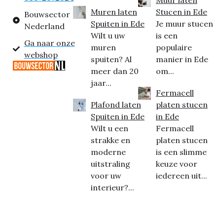
Muur laten
Muren laten
Stucen in Ede
Bouwsector
Spuiten in Ede
Je muur stucen
Nederland
Wilt u uw
is een
Ga naar onze
muren
populaire
webshop
spuiten? Al
manier in Ede
meer dan 20
om...
jaar...
Fermacell
Plafond laten
platen stucen
Spuiten in Ede
in Ede
Wilt u een
Fermacell
strakke en
platen stucen
moderne
is een slimme
uitstraling
keuze voor
voor uw
iedereen uit...
interieur?...