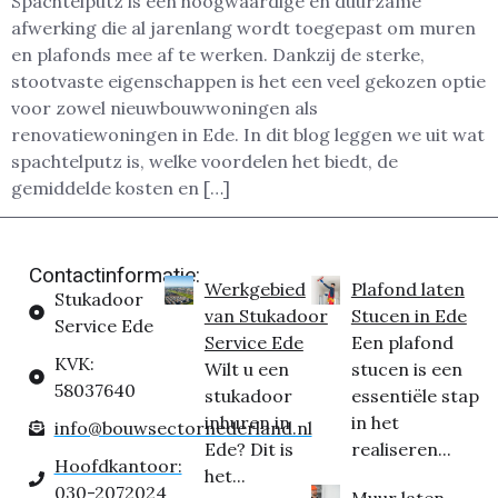
Spachtelputz is een hoogwaardige en duurzame
afwerking die al jarenlang wordt toegepast om muren
en plafonds mee af te werken. Dankzij de sterke,
stootvaste eigenschappen is het een veel gekozen optie
voor zowel nieuwbouwwoningen als
renovatiewoningen in Ede. In dit blog leggen we uit wat
spachtelputz is, welke voordelen het biedt, de
gemiddelde kosten en […]
Contactinformatie:
Werkgebied
Plafond laten
Stukadoor
van Stukadoor
Stucen in Ede
Service Ede
Service Ede
Een plafond
KVK:
Wilt u een
stucen is een
58037640
stukadoor
essentiële stap
inhuren in
in het
info@bouwsectornederland.nl
Ede? Dit is
realiseren...
Hoofdkantoor:
het...
030-2072024