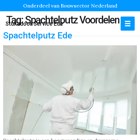
Onderdeel van Bouwsector Nederland
Tag:
Spachtelputz Voordelen
Stukadoor Service Ede
Spachtelputz Ede