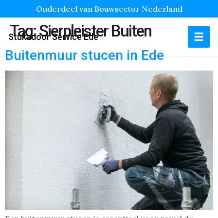
Onderdeel van Bouwsector Nederland
Tag:
Sierpleister Buiten
Stukadoor Service Ede
Buitenmuur stucen in Ede