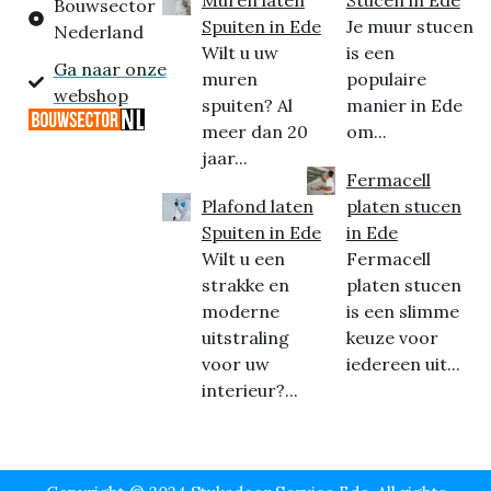
Muren laten
Stucen in Ede
Bouwsector
Spuiten in Ede
Je muur stucen
Nederland
Wilt u uw
is een
Ga naar onze
muren
populaire
webshop
spuiten? Al
manier in Ede
meer dan 20
om...
jaar...
Fermacell
Plafond laten
platen stucen
Spuiten in Ede
in Ede
Wilt u een
Fermacell
strakke en
platen stucen
moderne
is een slimme
uitstraling
keuze voor
voor uw
iedereen uit...
interieur?...