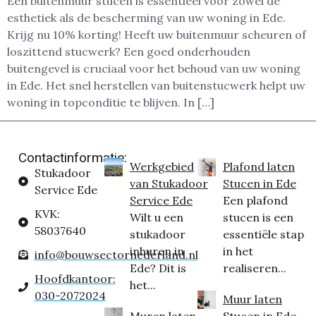
Een buitenmuur stucen is essentieel voor zowel de
esthetiek als de bescherming van uw woning in Ede.
Krijg nu 10% korting! Heeft uw buitenmuur scheuren of
loszittend stucwerk? Een goed onderhouden
buitengevel is cruciaal voor het behoud van uw woning
in Ede. Het snel herstellen van buitenstucwerk helpt uw
woning in topconditie te blijven. In […]
Contactinformatie:
Werkgebied
Plafond laten
Stukadoor
van Stukadoor
Stucen in Ede
Service Ede
Service Ede
Een plafond
KVK:
Wilt u een
stucen is een
58037640
stukadoor
essentiële stap
inhuren in
in het
info@bouwsectornederland.nl
Ede? Dit is
realiseren...
Hoofdkantoor:
het...
030-2072024
Muur laten