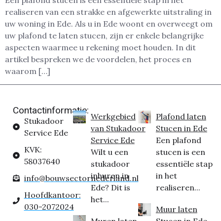
Een plafond stucen is een essentiële stap in het
realiseren van een strakke en afgewerkte uitstraling in
uw woning in Ede. Als u in Ede woont en overweegt om
uw plafond te laten stucen, zijn er enkele belangrijke
aspecten waarmee u rekening moet houden. In dit
artikel bespreken we de voordelen, het proces en
waarom […]
Contactinformatie:
Werkgebied
Plafond laten
Stukadoor
van Stukadoor
Stucen in Ede
Service Ede
Service Ede
Een plafond
KVK:
Wilt u een
stucen is een
58037640
stukadoor
essentiële stap
inhuren in
in het
info@bouwsectornederland.nl
Ede? Dit is
realiseren...
Hoofdkantoor:
het...
030-2072024
Muur laten
Muren laten
Stucen in Ede