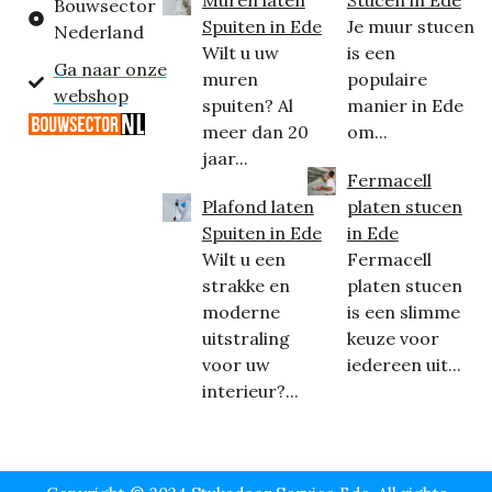
Bouwsector
Spuiten in Ede
Je muur stucen
Nederland
Wilt u uw
is een
Ga naar onze
muren
populaire
webshop
spuiten? Al
manier in Ede
meer dan 20
om...
jaar...
Fermacell
Plafond laten
platen stucen
Spuiten in Ede
in Ede
Wilt u een
Fermacell
strakke en
platen stucen
moderne
is een slimme
uitstraling
keuze voor
voor uw
iedereen uit...
interieur?...