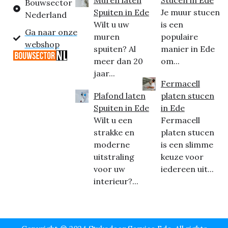
Bouwsector
Spuiten in Ede
Je muur stucen
Nederland
Wilt u uw
is een
Ga naar onze
muren
populaire
webshop
spuiten? Al
manier in Ede
meer dan 20
om...
jaar...
Fermacell
Plafond laten
platen stucen
Spuiten in Ede
in Ede
Wilt u een
Fermacell
strakke en
platen stucen
moderne
is een slimme
uitstraling
keuze voor
voor uw
iedereen uit...
interieur?...