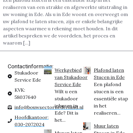
Een plafond stucen is een essentiële stap in het
realiseren van een strakke en afgewerkte uitstraling in
uw woning in Ede. Als u in Ede woont en overweegt om
uw plafond te laten stucen, zijn er enkele belangrijke
aspecten waarmee u rekening moet houden. In dit
artikel bespreken we de voordelen, het proces en
waarom […]
Contactinformatie:
Werkgebied
Plafond laten
Stukadoor
van Stukadoor
Stucen in Ede
Service Ede
Service Ede
Een plafond
KVK:
Wilt u een
stucen is een
58037640
stukadoor
essentiële stap
inhuren in
in het
info@bouwsectornederland.nl
Ede? Dit is
realiseren...
Hoofdkantoor:
het...
030-2072024
Muur laten
Muren laten
Stucen in Ede