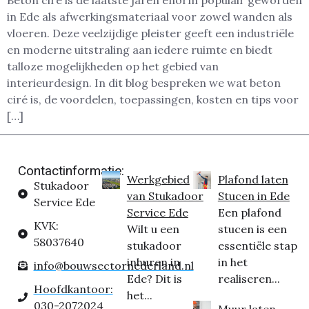
Beton ciré is de laatste jaren enorm populair geworden
in Ede als afwerkingsmateriaal voor zowel wanden als
vloeren. Deze veelzijdige pleister geeft een industriële
en moderne uitstraling aan iedere ruimte en biedt
talloze mogelijkheden op het gebied van
interieurdesign. In dit blog bespreken we wat beton
ciré is, de voordelen, toepassingen, kosten en tips voor
[…]
Contactinformatie:
Werkgebied
Plafond laten
Stukadoor
van Stukadoor
Stucen in Ede
Service Ede
Service Ede
Een plafond
KVK:
Wilt u een
stucen is een
58037640
stukadoor
essentiële stap
inhuren in
in het
info@bouwsectornederland.nl
Ede? Dit is
realiseren...
Hoofdkantoor:
het...
030-2072024
Muur laten