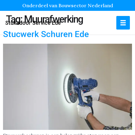
Onderdeel van Bouwsector Nederland
Tag:
Muurafwerking
Stukadoor Service Ede
Stucwerk Schuren Ede