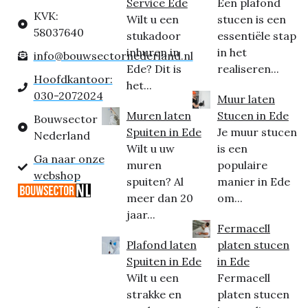
Service Ede
Een plafond
KVK:
Wilt u een
stucen is een
58037640
stukadoor
essentiële stap
inhuren in
in het
info@bouwsectornederland.nl
Ede? Dit is
realiseren...
Hoofdkantoor:
het...
030-2072024
Muur laten
Muren laten
Stucen in Ede
Bouwsector
Spuiten in Ede
Je muur stucen
Nederland
Wilt u uw
is een
Ga naar onze
muren
populaire
webshop
spuiten? Al
manier in Ede
meer dan 20
om...
jaar...
Fermacell
Plafond laten
platen stucen
Spuiten in Ede
in Ede
Wilt u een
Fermacell
strakke en
platen stucen