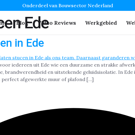
Onderdeel van Bouwsector Nederland
cen Ede
me
Blog
Video Reviews
Werkgebied
We
en in Ede
 voor iedereen uit Ede wie een duurzame en strakke afwerk
e, brandwerendheid en uitstekende geluidsisolatie. In Ede 
 perfect afgewerkte muur of plafond […]