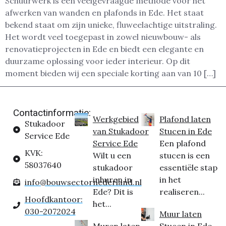
Schuurwerk is een veelgevraagde methode voor het
afwerken van wanden en plafonds in Ede. Het staat
bekend staat om zijn unieke, fluweelachtige uitstraling.
Het wordt veel toegepast in zowel nieuwbouw- als
renovatieprojecten in Ede en biedt een elegante en
duurzame oplossing voor ieder interieur. Op dit
moment bieden wij een speciale korting aan van 10 […]
Contactinformatie:
Werkgebied
Plafond laten
Stukadoor
van Stukadoor
Stucen in Ede
Service Ede
Service Ede
Een plafond
KVK:
Wilt u een
stucen is een
58037640
stukadoor
essentiële stap
inhuren in
in het
info@bouwsectornederland.nl
Ede? Dit is
realiseren...
Hoofdkantoor:
het...
030-2072024
Muur laten