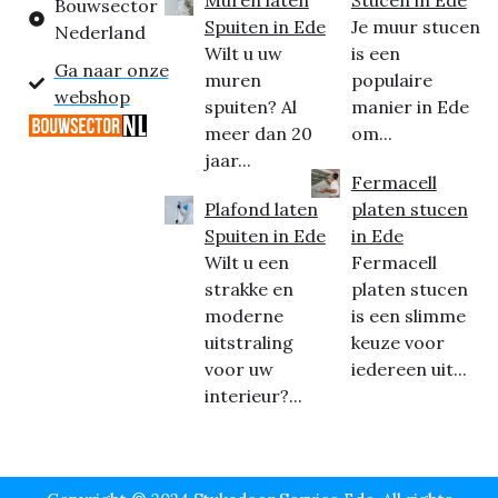
Muren laten
Stucen in Ede
Bouwsector
Spuiten in Ede
Je muur stucen
Nederland
Wilt u uw
is een
Ga naar onze
muren
populaire
webshop
spuiten? Al
manier in Ede
meer dan 20
om...
jaar...
Fermacell
Plafond laten
platen stucen
Spuiten in Ede
in Ede
Wilt u een
Fermacell
strakke en
platen stucen
moderne
is een slimme
uitstraling
keuze voor
voor uw
iedereen uit...
interieur?...