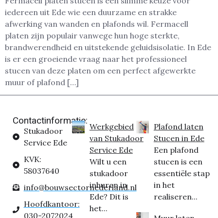
Fermacell platen stucen is een slimme keuze voor
iedereen uit Ede wie een duurzame en strakke
afwerking van wanden en plafonds wil. Fermacell
platen zijn populair vanwege hun hoge sterkte,
brandwerendheid en uitstekende geluidsisolatie. In Ede
is er een groeiende vraag naar het professioneel
stucen van deze platen om een perfect afgewerkte
muur of plafond […]
Contactinformatie:
Werkgebied
Plafond laten
Stukadoor
van Stukadoor
Stucen in Ede
Service Ede
Service Ede
Een plafond
KVK:
Wilt u een
stucen is een
58037640
stukadoor
essentiële stap
inhuren in
in het
info@bouwsectornederland.nl
Ede? Dit is
realiseren...
Hoofdkantoor:
het...
030-2072024