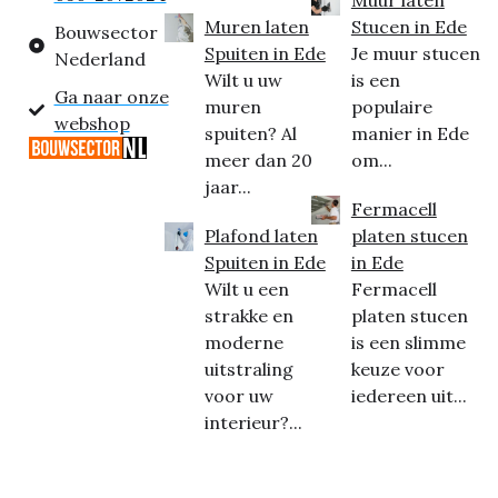
Muur laten
Muren laten
Stucen in Ede
Bouwsector
Spuiten in Ede
Je muur stucen
Nederland
Wilt u uw
is een
Ga naar onze
muren
populaire
webshop
spuiten? Al
manier in Ede
meer dan 20
om...
jaar...
Fermacell
Plafond laten
platen stucen
Spuiten in Ede
in Ede
Wilt u een
Fermacell
strakke en
platen stucen
moderne
is een slimme
uitstraling
keuze voor
voor uw
iedereen uit...
interieur?...