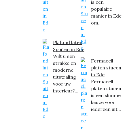
is een
populaire
manier in Ede
om...
Plafond laten
Spuiten in Ede
Wilt u een
Fermacell
strakke en
platen stucen
moderne
in Ede
uitstraling
Fermacell
voor uw
platen stucen
interieur?...
is een slimme
keuze voor
iedereen uit...