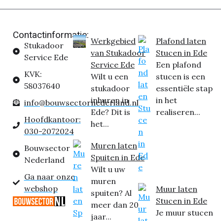
Contactinformatie:
Werkgebied
Plafond laten
Stukadoor
van Stukadoor
Stucen in Ede
Service Ede
Service Ede
Een plafond
KVK:
Wilt u een
stucen is een
58037640
stukadoor
essentiële stap
inhuren in
in het
info@bouwsectornederland.nl
Ede? Dit is
realiseren...
Hoofdkantoor:
het...
030-2072024
Muren laten
Bouwsector
Spuiten in Ede
Nederland
Wilt u uw
Ga naar onze
muren
webshop
Muur laten
spuiten? Al
Stucen in Ede
meer dan 20
Je muur stucen
jaar...