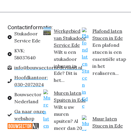
Contactinformatie:
Werkgebied
Plafond laten
Stukadoor
van Stukadoor
Stucen in Ede
Service Ede
Service Ede
Een plafond
KVK:
Wilt u een
stucen is een
58037640
stukadoor
essentiële stap
inhuren in
in het
info@bouwsectornederland.nl
Ede? Dit is
realiseren...
Hoofdkantoor:
het...
030-2072024
Muren laten
Bouwsector
Spuiten in Ede
Nederland
Wilt u uw
Ga naar onze
muren
webshop
Muur laten
spuiten? Al
Stucen in Ede
meer dan 20