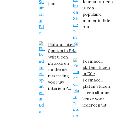
Je muur stucen
jaar...
is een
populaire
manier in Ede
om...
Plafond laten
Spuiten in Ede
Wilt u een
Fermacell
strakke en
platen stucen
moderne
in Ede
uitstraling
Fermacell
voor uw
platen stucen
interieur?...
is een slimme
keuze voor
iedereen uit...